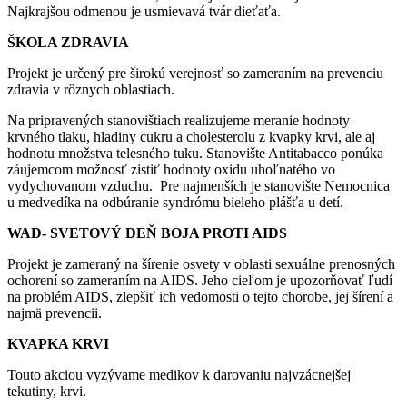
Najkrajšou odmenou je usmievavá tvár dieťaťa.
ŠKOLA ZDRAVIA
Projekt je určený pre širokú verejnosť so zameraním na prevenciu
zdravia v rôznych oblastiach.
Na pripravených stanovištiach realizujeme meranie hodnoty
krvného tlaku, hladiny cukru a cholesterolu z kvapky krvi, ale aj
hodnotu množstva telesného tuku. Stanovište Antitabacco ponúka
záujemcom možnosť zistiť hodnoty oxidu uhoľnatého vo
vydychovanom vzduchu. Pre najmenších je stanovište Nemocnica
u medvedíka na odbúranie syndrómu bieleho plášťa u detí.
WAD- SVETOVÝ DEŇ BOJA PROTI AIDS
Projekt je zameraný na šírenie osvety v oblasti sexuálne prenosných
ochorení so zameraním na AIDS. Jeho cieľom je upozorňovať ľudí
na problém AIDS, zlepšiť ich vedomosti o tejto chorobe, jej šírení a
najmä prevencii.
KVAPKA KRVI
Touto akciou vyzývame medikov k darovaniu najvzácnejšej
tekutiny, krvi.