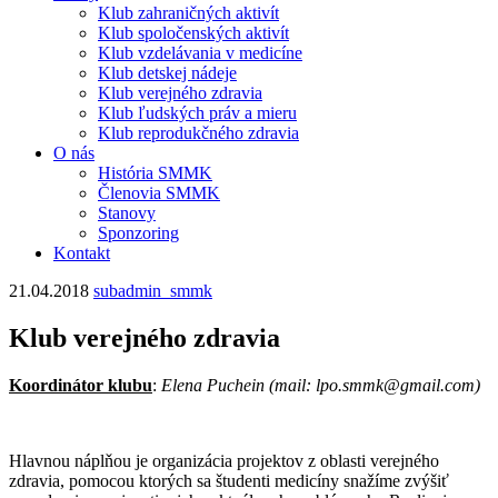
obsah
Klub zahraničných aktivít
Klub spoločenských aktivít
Klub vzdelávania v medicíne
Klub detskej nádeje
Klub verejného zdravia
Klub ľudských práv a mieru
Klub reprodukčného zdravia
O nás
História SMMK
Členovia SMMK
Stanovy
Sponzoring
Kontakt
21.04.2018
subadmin_smmk
Klub verejného zdravia
Koordinátor klubu
:
Elena Puchein (mail: lpo.smmk@gmail.com)
Hlavnou náplňou je organizácia projektov z oblasti verejného
zdravia, pomocou ktorých sa študenti medicíny snažíme zvýšiť