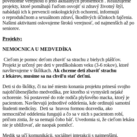
povedomie verejnosti o jeho aktuálnych problémoch . Realizujeme
projekty, ktoré pomáhajú ľuďom osvojiť si zdravý životný štýl,
nabádajú ich k prevencii onkologických ochorení, informujú
o reprodukčnom a sexuálnom zdraví, škodlivých účinkoch fajčenia.
Našimi aktivitami oslovujeme širokú verejnosť, od najmenších až po
seniorov.
Projekty:
NEMOCNICA U MEDVEDÍKA
Cieľom je pomoc deťom zbaviť sa strachu z bielych plášťov.
Projekt je určený pre deti v predškolskom veku (3-6 rokov), ktoré
navštevujeme v škôlkach.
Ak chceme deti zbaviť strachu
z lekárov, musíme sa na chvíľu stať deťmi.
Deti si do škôlky, či na iné miesto konania projektu prinesú svojho
najobľúbenejšieho medvedíka, pre ktorého si vymysleli nejaké
ochorenie. Sú postavené do role rodiča plyšového macka, ktorý je
pacientom. Navštevujú jednotlivé oddelenia, kde ordinujú samotní
študenti medicíny. Deti sa hravou formou dozvedia, ako
nemocničné oddelenia fungujú a čo sa v nich s pacientom robí,
pričom zistia, že sa nemajú čoho báť. Uvedomia si, že cieľom lekára
nie je ubližovať, ale naopak pomôcť.
Medik sa učí komunikácii, sociálnej interakcii s najmenšími.